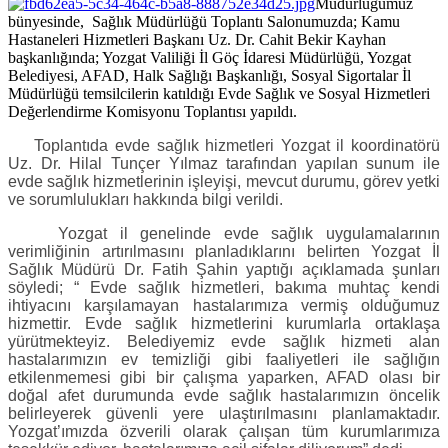
Müdürlüğümüz
bünyesinde, Sağlık Müdürlüğü Toplantı Salonumuzda; Kamu
Hastaneleri Hizmetleri Başkanı Uz. Dr. Cahit Bekir Kayhan
başkanlığında; Yozgat Valiliği İl Göç İdaresi Müdürlüğü, Yozgat
Belediyesi, AFAD, Halk Sağlığı Başkanlığı, Sosyal Sigortalar İl
Müdürlüğü temsilcilerin katıldığı Evde Sağlık ve Sosyal Hizmetleri
Değerlendirme Komisyonu Toplantısı yapıldı.
Toplantıda evde sağlık hizmetleri Yozgat il koordinatörü
Uz. Dr. Hilal Tunçer Yılmaz tarafından yapılan sunum ile
evde sağlık hizmetlerinin işleyişi, mevcut durumu, görev yetki
ve sorumlulukları hakkında bilgi verildi.
Yozgat il genelinde evde sağlık uygulamalarının
verimliğinin artırılmasını planladıklarını belirten Yozgat İl
Sağlık Müdürü Dr. Fatih Şahin yaptığı açıklamada şunları
söyledi; “ Evde sağlık hizmetleri, bakıma muhtaç kendi
ihtiyacını karşılamayan hastalarımıza vermiş olduğumuz
hizmettir. Evde sağlık hizmetlerini kurumlarla ortaklaşa
yürütmekteyiz. Belediyemiz evde sağlık hizmeti alan
hastalarımızın ev temizliği gibi faaliyetleri ile sağlığın
etkilenmemesi gibi bir çalışma yaparken, AFAD olası bir
doğal afet durumunda evde sağlık hastalarımızın öncelik
belirleyerek güvenli yere ulaştırılmasını planlamaktadır.
Yozgat’ımızda özverili olarak çalışan tüm kurumlarımıza