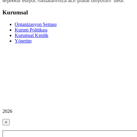
teşekkür ediyor, hastalarımıza acil şifalar diliyorum” dedi.
Kurumsal
Organizasyon Şeması
Kurum Politikası
Kurumsal Kimlik
Yönetim
2026
×