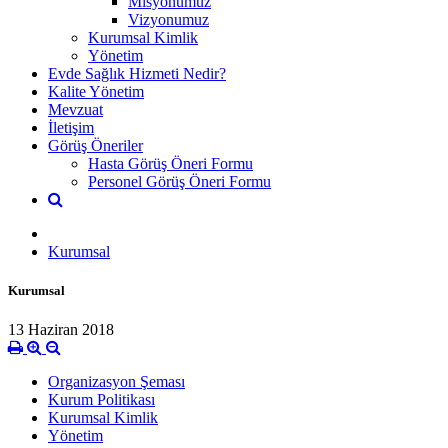
Misyonumuz
Vizyonumuz
Kurumsal Kimlik
Yönetim
Evde Sağlık Hizmeti Nedir?
Kalite Yönetim
Mevzuat
İletişim
Görüş Öneriler
Hasta Görüş Öneri Formu
Personel Görüş Öneri Formu
Kurumsal
Kurumsal
13 Haziran 2018
Organizasyon Şeması
Kurum Politikası
Kurumsal Kimlik
Yönetim